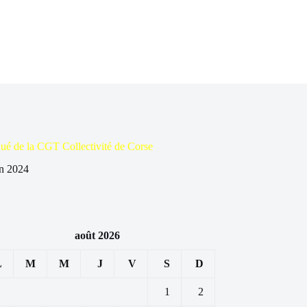
é de la CGT Collectivité de Corse
in 2024
août 2026
L
M
M
J
V
S
D
1
2