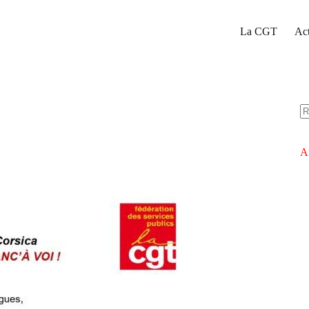
La CGT
Act
A
ré
Ar