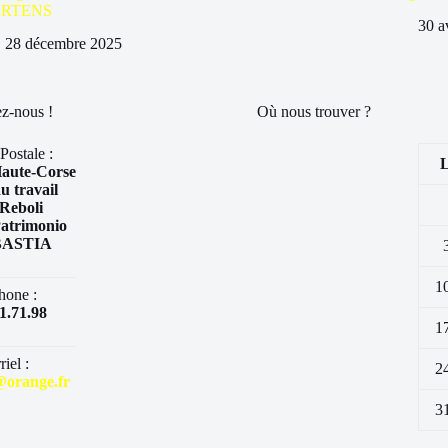
RTENS
30 a
28 décembre 2025
z-nous !
Où nous trouver ?
Postale :
ute-Corse
u travail
Reboli
atrimonio
BASTIA
1
hone :
1.71.98
1
iel :
2
orange.fr
3