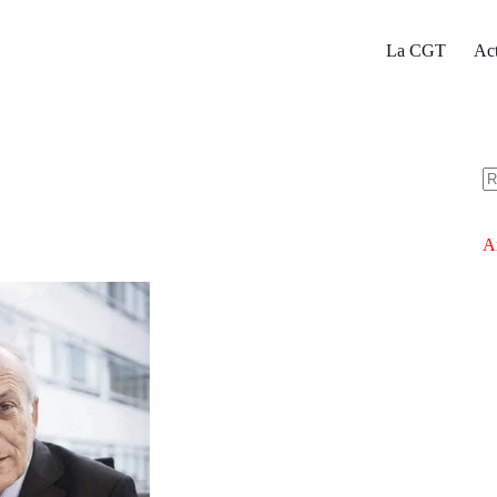
La CGT
Act
A
ré
Ar