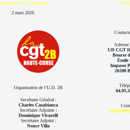
monument de la Resistance
MAE
2 mars 2026
Contacte
Adresse 
UD CGT Ha
Bourse d
Émile 
Impasse P
20200 
Télép
Organisation de l’U.D. 2B
04.95.3
Secrétaire Général :
Charles Casabianca
Courr
Secrétaire Adjointe :
udcgt20b@
Dominique Vivarelli
Secrétaire Adjoint :
Nonce Villa