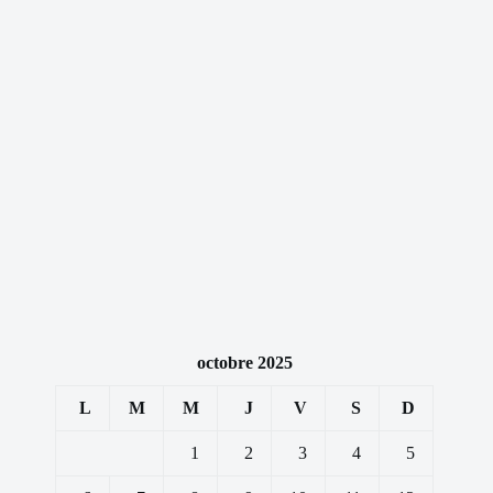
octobre 2025
L
M
M
J
V
S
D
1
2
3
4
5